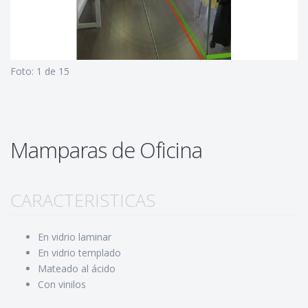
Foto: 1 de 15
Fo
Mamparas de Oficina
CARACTERISTICAS
En vidrio laminar
En vidrio templado
Mateado al ácido
Con vinilos